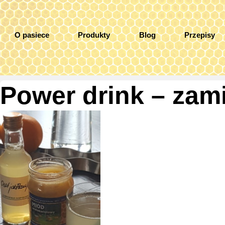
O pasiece
Produkty
Blog
Przepisy
Miód w kosmetyce
Power drink – zam