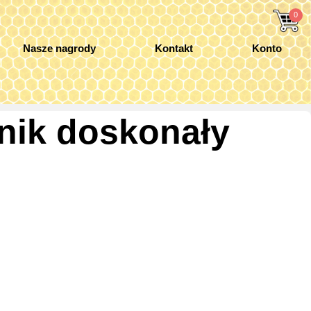
0
Nasze nagrody
Kontakt
Konto
nik doskonały