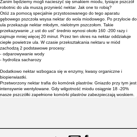
Zanim będziemy mogli nacieszyć się smakiem miodu, tysiące pszczół
robotnic do ula muszą przynieść nektar. Jak one to robią?
Otóż za pomocą specjalnie przystosowanego do tego aparatu
gębowego pszczoła wsysa nektar do wola miodowego. Po przylocie do
ula przekazuje nektar młodym, nielotnym pszczołom. Takie
przekazywanie „z ust do ust” średnio wynosi około 160 -200 razy i
zajmuje mniej więcej 20 minut. Przez ten okres na nektar oddziałuje
ciepłe powietrze ula. W czasie przekształcania nektaru w miód
zachodzą 2 podstawowe procesy:
- odparowywanie wody
- hydroliza sacharozy
Dodatkowo nektar wzbogaca się w enzymy, kwasy organiczne i
biopierwiastki.
Przetworzony nektar trafia do komórek plastrów. Gniazdo przy tym jest
intensywnie wentylowane. Gdy wilgotność miodu osiągnie 18 -20%
nasze pszczółki zapełnione komórki plastrów zabezpieczają woskiem.